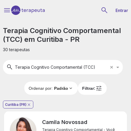
Entrar
Terapia Cognitivo Comportamental
(TCC) em Curitiba - PR
30 terapeutas
Terapia Cognitivo Comportamental (TCC)
Tera
Cogn
Comp
(TC
Ordenar por:
Padrão
Filtrar:
Curitiba (PR)
Camila Novossad
Terapia Cognitivo Comportamental - Você