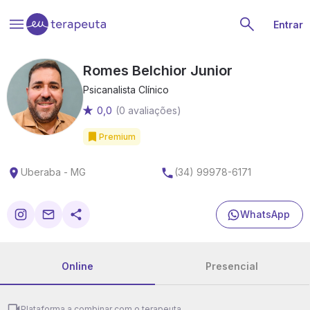
Entrar
Romes Belchior Junior
Psicanalista Clínico
0,0
(0 avaliações)
Premium
Uberaba - MG
(34) 99978-6171
WhatsApp
Online
Presencial
Plataforma a combinar com o terapeuta.