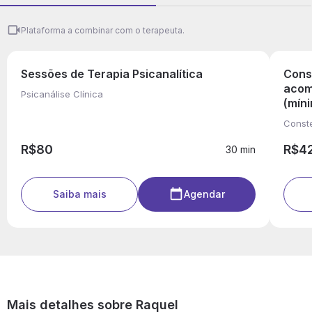
Plataforma a combinar com o terapeuta.
Sessões de Terapia Psicanalítica
Cons
acom
Psicanálise Clínica
(mín
Conste
R$80
R$4
30 min
Saiba mais
Agendar
Mais detalhes sobre Raquel