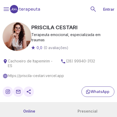
Entrar
PRISCILA CESTARI
Terapeuta emocional, especializada em
traumas
0,0
(0 avaliações)
Cachoeiro de Itapemirim -
(28) 99940-3132
ES
https://priscila-cestari.vercel.app
WhatsApp
Online
Presencial