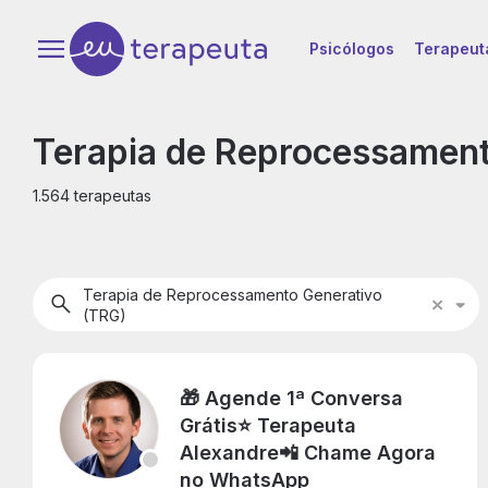
Psicólogos
Terapeut
Terapia de Reprocessament
1.564 terapeutas
Terapia de Reprocessamento Generativo
T
(TRG)
d
R
G
🎁 Agende 1ª Conversa
(
Grátis⭐ Terapeuta
Alexandre📲 Chame Agora
no WhatsApp