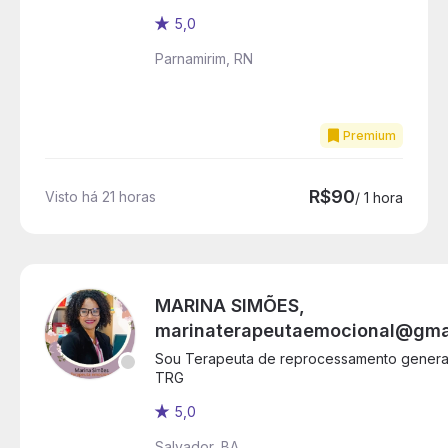
5,0
Parnamirim, RN
Premium
R$90
Visto há 21 horas
/ 1 hora
MARINA SIMÕES,
marinaterapeutaemocional@gma
Sou Terapeuta de reprocessamento genera
TRG
5,0
Salvador, BA