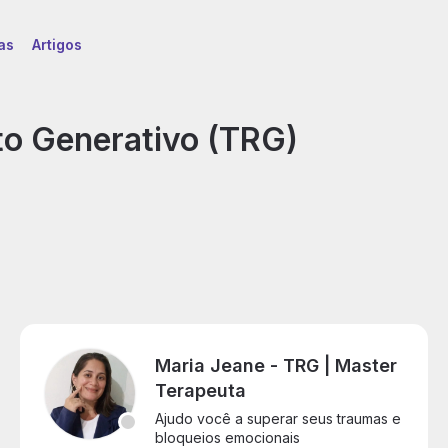
as
Artigos
o Generativo (TRG)
erapia
e
eprocessamento
enerativo
Maria Jeane - TRG | Master
TRG)
Terapeuta
Ajudo você a superar seus traumas e
bloqueios emocionais