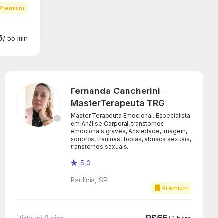
Premium
5
/ 55 min
Fernanda Cancherini -
MasterTerapeuta TRG
Master Terapeuta Emocional. Especialista
em Análise Corporal, transtornos
emocionais graves, Ansiedade, Imagem,
sonoros, traumas, fobias, abusos sexuais,
transtornos sexuais.
5,0
Paulínia, SP
Premium
R$65
Visto há 2 dias