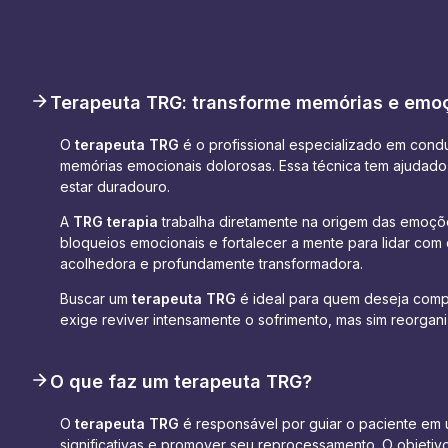
Terapeuta TRG: transforme memórias e emo
O
terapeuta TRG
é o profissional especializado em cond
memórias emocionais dolorosas. Essa técnica tem ajudado
estar duradouro.
A
TRG terapia
trabalha diretamente na origem das emoçõe
bloqueios emocionais e fortalecer a mente para lidar c
acolhedora e profundamente transformadora.
Buscar um
terapeuta TRG
é ideal para quem deseja compr
exige reviver intensamente o sofrimento, mas sim reorga
O que faz um terapeuta TRG?
O
terapeuta TRG
é responsável por guiar o paciente em u
significativas e promover seu reprocessamento. O objeti