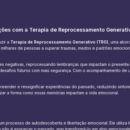
ções com a Terapia de Reprocessamento Generati
uzir a
Terapia de Reprocessamento Generativo (TRG)
, uma abor
 milhares de pessoas a superar traumas, medos e padrões emociona
s negativas, reprocessando lembranças que impactam o presente. Di
om desafios futuros com mais segurança. Com o acompanhamento de
eender e ressignificar experiências do passado, reduzindo sinto
nizar a forma como essas memórias impactam a vida emocional.
m processo de autodescoberta e libertação emocional. Ele utiliza 
vo não é esquecer o passado, mas transformá-lo em algo emocionalm