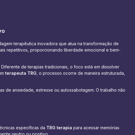
vo
dagem terapêutica inovadora que atua na transformação de
is repetitivos, proporcionando liberdade emocional e bem-
ferente de terapias tradicionais, o foco está em dissolver
 um
terapeuta TRG
, o processo ocorre de maneira estruturada,
mas de ansiedade, estresse ou autossabotagem. O trabalho não
técnicas específicas da
TRG terapia
para acessar memórias
ente neutro ou positivo.