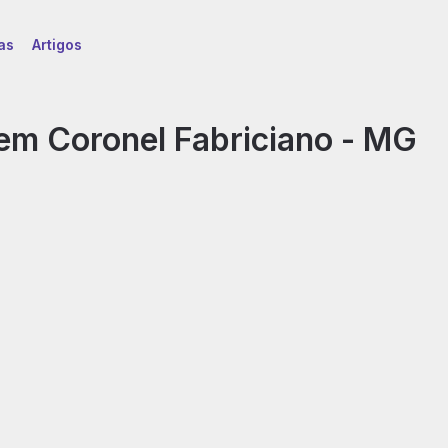
as
Artigos
em Coronel Fabriciano - MG
essignificação
mocional