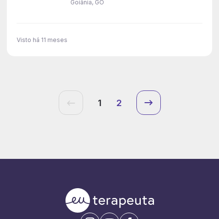
Goiânia, GO
Visto há 11 meses
1
2