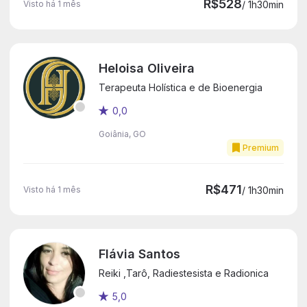
R$528
Visto há 1 mês
/ 1h30min
Heloisa Oliveira
Terapeuta Holística e de Bioenergia
0,0
Goiânia, GO
Premium
R$471
Visto há 1 mês
/ 1h30min
Flávia Santos
Reiki ,Tarô, Radiestesista e Radionica
5,0