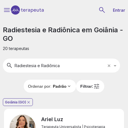
Entrar
Radiestesia e Radiônica em Goiânia -
GO
20 terapeutas
Radiestesia e Radiônica
Radi
e
Radi
Ordenar por:
Padrão
Filtrar:
Goiânia (GO)
Ariel Luz
Terapeuta Universalista | Psicoterapia