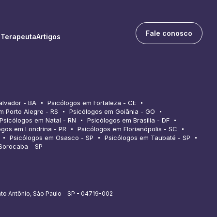
Fale conosco
 Terapeuta
Artigos
alvador - BA
Psicólogos em Fortaleza - CE
m Porto Alegre - RS
Psicólogos em Goiânia - GO
Psicólogos em Natal - RN
Psicólogos em Brasília - DF
ogos em Londrina - PR
Psicólogos em Florianópolis - SC
Psicólogos em Osasco - SP
Psicólogos em Taubaté - SP
Sorocaba - SP
nto Antônio, São Paulo - SP - 04719-002