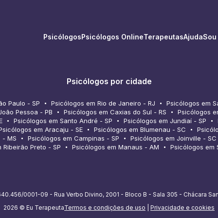
Psicólogos
Psicólogos Online
Terapeutas
Ajuda
Sou
Psicólogos por cidade
ão Paulo - SP
Psicólogos em Rio de Janeiro - RJ
Psicólogos em S
João Pessoa - PB
Psicólogos em Caxias do Sul - RS
Psicólogos e
E
Psicólogos em Santo André - SP
Psicólogos em Jundiaí - SP
Psicólogos em Aracaju - SE
Psicólogos em Blumenau - SC
Psicól
 - MS
Psicólogos em Campinas - SP
Psicólogos em Joinville - SC
 Ribeirão Preto - SP
Psicólogos em Manaus - AM
Psicólogos em 
40.456/0001-09 - Rua Verbo Divino, 2001 - Bloco B - Sala 305 - Chácara Sa
2026 © Eu Terapeuta
Termos e condições de uso
|
Privacidade e cookies