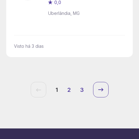
0,0
Uberlândia, MG
Visto há 3 dias
1
2
3