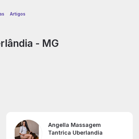
as
Artigos
rlândia - MG
assagem
ântrica
Angella Massagem
Tantrica Uberlandia