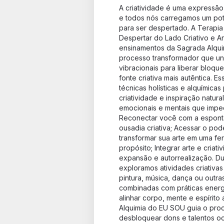
A criatividade é uma expressão
e todos nós carregamos um pote
para ser despertado. A Terapia
Despertar do Lado Criativo e Art
ensinamentos da Sagrada Alqu
processo transformador que une
vibracionais para liberar bloqu
fonte criativa mais autêntica. Es
técnicas holísticas e alquímicas 
criatividade e inspiração natural
emocionais e mentais que imped
Reconectar você com a espont
ousadia criativa; Acessar o po
transformar sua arte em uma fe
propósito; Integrar arte e criat
expansão e autorrealização. Du
exploramos atividades criativas 
pintura, música, dança ou outr
combinadas com práticas energé
alinhar corpo, mente e espírito 
Alquimia do EU SOU guia o pro
desbloquear dons e talentos oc