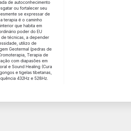
nada de autoconhecimento
sgatar ou fortalecer seu
implesmente se expressar de
sa terapia é o caminho
 interior que habita em
aordinário poder do EU
o de técnicas, a depender
ssidade, utilizo de
sagem Geotermal (pedras de
Cromoterapia, Terapia de
bração com diapasões em
poral e Sound Healing (Cura
gongos e tigelas tibetanas,
requência 432Hz e 528Hz.