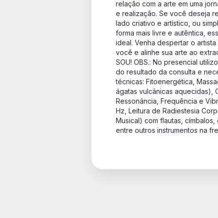
relação com a arte em uma jor
e realização. Se você deseja re
lado criativo e artístico, ou s
forma mais livre e autêntica, es
ideal. Venha despertar o artista
você e alinhe sua arte ao extr
SOU! OBS.: No presencial utiliz
do resultado da consulta e nece
técnicas: Fitoenergética, Mas
ágatas vulcânicas aquecidas), 
Ressonância, Frequência e Vi
Hz, Leitura de Radiestesia Cor
Musical) com flautas, címbalos, 
entre outros instrumentos na f