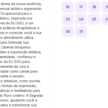
 divina da nossa essência,
16
17
18
1
ncial artístico esperando
 Ocupacional para o
ístico, inspirada nos
23
24
25
2
imia do EU SOU, é um
 práticas terapêuticas e
30
31
eios e conectar você à sua
se atendimento utiliza
para: Estimular sua
; Libertar bloqueios
em a expressão artística;
aneidade, confiança e
der do EU SOU para
rramenta de cura e
ividade como canais para
rante a sessão,
e artísticas, como escrita,
as formas de expressão,
ticas e meditativas para
ao fluxo criativo. A Sagrada
cesso, ajudando você a
ultos e transformar sua