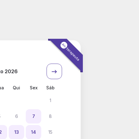
to 2026
ua
Qui
Sex
Sáb
1
5
6
7
8
2
13
14
15